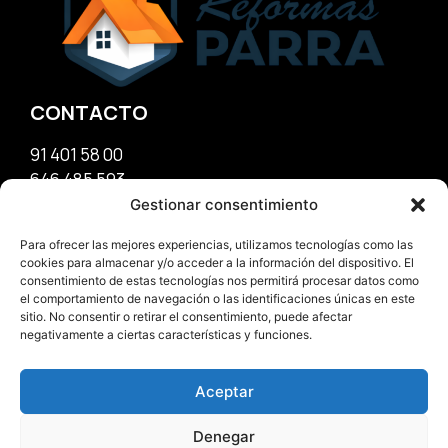
CONTACTO
91 401 58 00
646 485 593
info@reformasparra.com
Gestionar consentimiento
Para ofrecer las mejores experiencias, utilizamos tecnologías como las
OFICINA
cookies para almacenar y/o acceder a la información del dispositivo. El
consentimiento de estas tecnologías nos permitirá procesar datos como
el comportamiento de navegación o las identificaciones únicas en este
C/Francisco Silvela, 27
sitio. No consentir o retirar el consentimiento, puede afectar
Madrid – España
negativamente a ciertas características y funciones.
C.P. 28028
Aceptar
Denegar