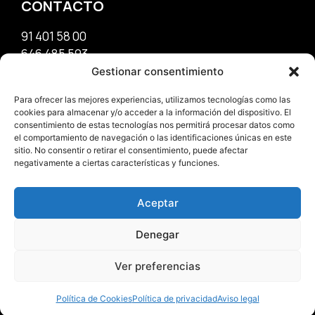
CONTACTO
91 401 58 00
646 485 593
info@reformasparra.com
Gestionar consentimiento
Para ofrecer las mejores experiencias, utilizamos tecnologías como las
OFICINA
cookies para almacenar y/o acceder a la información del dispositivo. El
consentimiento de estas tecnologías nos permitirá procesar datos como
el comportamiento de navegación o las identificaciones únicas en este
C/Francisco Silvela, 27
sitio. No consentir o retirar el consentimiento, puede afectar
Madrid – España
negativamente a ciertas características y funciones.
C.P. 28028
Aceptar
Denegar
Ver preferencias
© Copyright 2026.
InforPRO
Política de Cookies
Política de privacidad
Aviso legal