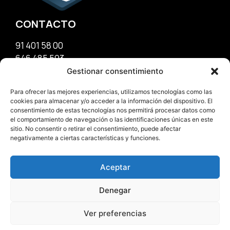
CONTACTO
91 401 58 00
646 485 593
info@reformasparra.com
Gestionar consentimiento
Para ofrecer las mejores experiencias, utilizamos tecnologías como las
OFICINA
cookies para almacenar y/o acceder a la información del dispositivo. El
consentimiento de estas tecnologías nos permitirá procesar datos como
el comportamiento de navegación o las identificaciones únicas en este
C/Francisco Silvela, 27
sitio. No consentir o retirar el consentimiento, puede afectar
Madrid – España
negativamente a ciertas características y funciones.
C.P. 28028
Aceptar
Denegar
Ver preferencias
© Copyright 2026.
InforPRO